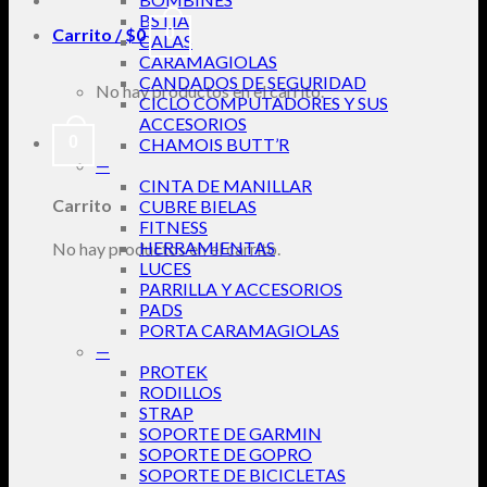
BSTIA
Carrito /
$
0
0
CALAS
CARAMAGIOLAS
CANDADOS DE SEGURIDAD
No hay productos en el carrito.
CICLO COMPUTADORES Y SUS
ACCESORIOS
0
CHAMOIS BUTT’R
—
CINTA DE MANILLAR
Carrito
CUBRE BIELAS
FITNESS
HERRAMIENTAS
No hay productos en el carrito.
LUCES
PARRILLA Y ACCESORIOS
PADS
PORTA CARAMAGIOLAS
—
PROTEK
RODILLOS
STRAP
SOPORTE DE GARMIN
SOPORTE DE GOPRO
SOPORTE DE BICICLETAS