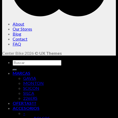
About
Our Stores
Blog
Contact
FAQ
Center Bike 2026 ©
UX Themes
Buscar
por:
MARCAS
GAVIA
MONTON
SCICON
SILCA
226ERS
OFERTAS!!!
ACCESORIOS
–