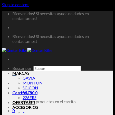
Skip to content
Bienvenidos! Si necesitas ayuda no dudes en
contactarnos!
Bienvenidos! Si necesitas ayuda no dudes en
contactarnos!
Buscar por:
MARCAS
GAVIA
MONTON
SCICON
Carrito /
SILCA
$
0
0
226ERS
No hay productos en el carrito.
OFERTAS!!!
ACCESORIOS
0
–