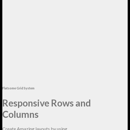
Flatsome Grid System
Responsive Rows and
Columns
Create Amazing layouts by using