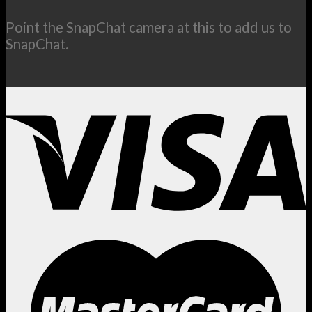
Point the SnapChat camera at this to add us to
SnapChat.