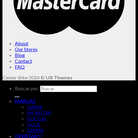
About
Our Stores
Blog
Contact
FAQ
Center Bike 2026 ©
UX Themes
Buscar por:
MARCAS
GAVIA
MONTON
SCICON
SILCA
226ERS
OFERTAS!!!