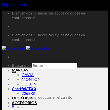
Skip to content
Bienvenidos! Si necesitas ayuda no dudes en
contactarnos!
Bienvenidos! Si necesitas ayuda no dudes en
contactarnos!
Buscar por:
MARCAS
GAVIA
MONTON
SCICON
Carrito /
SILCA
$
0
0
226ERS
No hay productos en el carrito.
OFERTAS!!!
ACCESORIOS
0
–