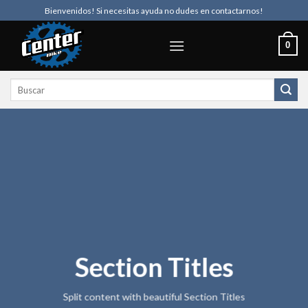
Skip
Bienvenidos! Si necesitas ayuda no dudes en contactarnos!
to
content
0
Buscar
por:
Section Titles
Split content with beautiful Section Titles