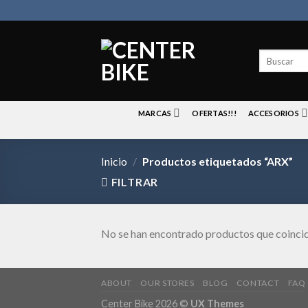
Skip
to
content
Buscar
por:
MARCAS
OFERTAS!!!
ACCESORIOS
Inicio
/
Productos etiquetados “ARX”
FILTRAR
No se han encontrado productos que coincid
ABOUT
OUR STORES
BLOG
CONTACT
FAQ
Center Bike 2026 ©
UX Themes