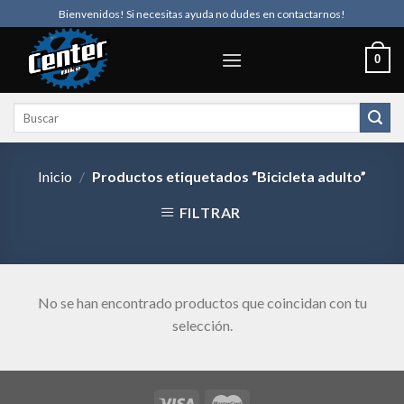
Skip
Bienvenidos! Si necesitas ayuda no dudes en contactarnos!
to
content
0
Buscar
por:
Inicio
/
Productos etiquetados “Bicicleta adulto”
FILTRAR
No se han encontrado productos que coincidan con tu
selección.