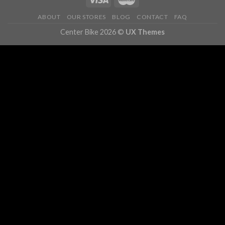
ABOUT
OUR STORES
BLOG
CONTACT
FAQ
Center Bike 2026 ©
UX Themes