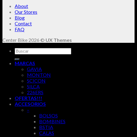
About
Our Stores
Blog
Contact
FAQ
Center Bike 2026 ©
UX Themes
Buscar
por:
MARCAS
GAVIA
MONTON
SCICON
SILCA
226ERS
OFERTAS!!!
ACCESORIOS
–
BOLSOS
BOMBINES
BSTIA
CALAS