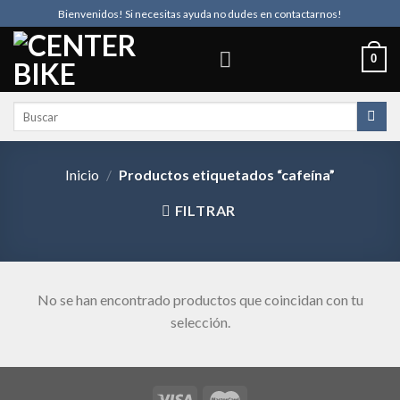
Skip
Bienvenidos! Si necesitas ayuda no dudes en contactarnos!
to
content
0
Buscar
por:
Inicio
/
Productos etiquetados “cafeína”
FILTRAR
No se han encontrado productos que coincidan con tu
selección.