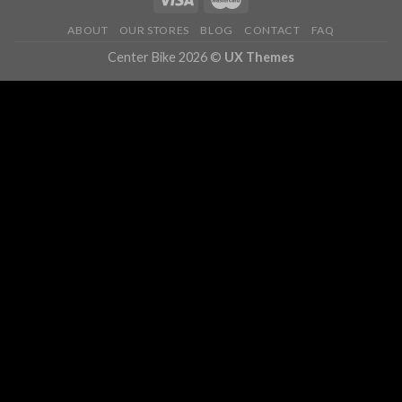
ABOUT
OUR STORES
BLOG
CONTACT
FAQ
Center Bike 2026 ©
UX Themes