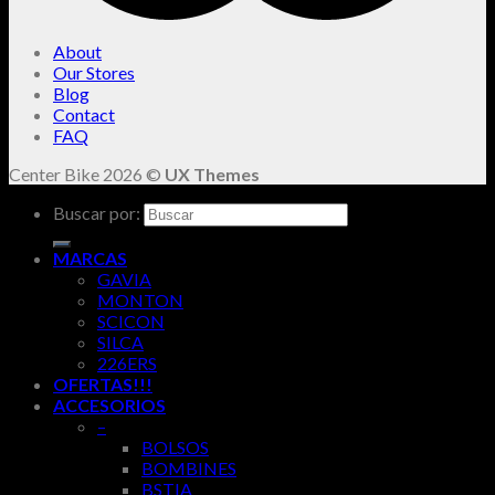
About
Our Stores
Blog
Contact
FAQ
Center Bike 2026 ©
UX Themes
Buscar por:
MARCAS
GAVIA
MONTON
SCICON
SILCA
226ERS
OFERTAS!!!
ACCESORIOS
–
BOLSOS
BOMBINES
BSTIA