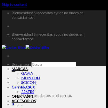
Skip to content
Bienvenidos! Si necesitas ayuda no dudes en
contactarnos!
Bienvenidos! Si necesitas ayuda no dudes en
contactarnos!
Buscar por:
MARCAS
GAVIA
MONTON
SCICON
Carrito /
SILCA
$
0
0
226ERS
No hay productos en el carrito.
OFERTAS!!!
ACCESORIOS
0
–