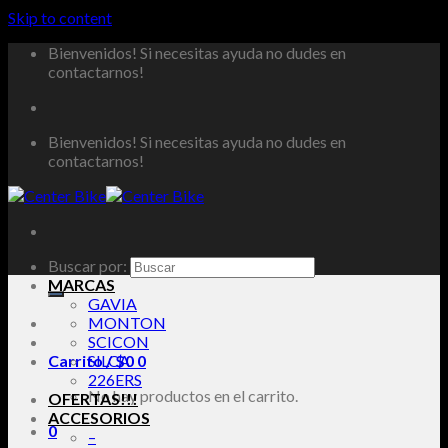
Skip to content
Bienvenidos! Si necesitas ayuda no dudes en
contactarnos!
Bienvenidos! Si necesitas ayuda no dudes en
contactarnos!
Buscar por:
MARCAS
GAVIA
MONTON
SCICON
Carrito /
SILCA
$
0
0
226ERS
No hay productos en el carrito.
OFERTAS!!!
ACCESORIOS
0
–