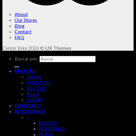
About
Our Stores
Blog
Contact
FAQ
Center Bike 2026 ©
UX Themes
Buscar por:
MARCAS
GAVIA
MONTON
SCICON
SILCA
226ERS
OFERTAS!!!
ACCESORIOS
–
BOLSOS
BOMBINES
BSTIA