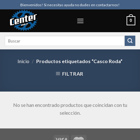
Skip
Bienvenidos! Si necesitas ayuda no dudes en contactarnos!
to
content
0
Buscar
por:
Inicio
/
Productos etiquetados “Casco Roda”
FILTRAR
No se han encontrado productos que coincidan con tu
selección.