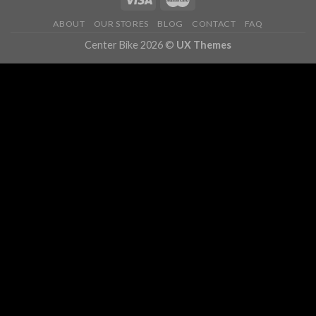
ABOUT
OUR STORES
BLOG
CONTACT
FAQ
Center Bike 2026 ©
UX Themes