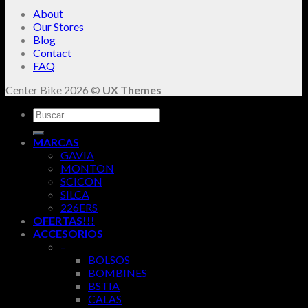
About
Our Stores
Blog
Contact
FAQ
Center Bike 2026 ©
UX Themes
Buscar
por:
MARCAS
GAVIA
MONTON
SCICON
SILCA
226ERS
OFERTAS!!!
ACCESORIOS
–
BOLSOS
BOMBINES
BSTIA
CALAS