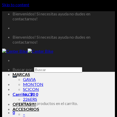
Skip to content
Bienvenidos! Si necesitas ayuda no dudes en
contactarnos!
Bienvenidos! Si necesitas ayuda no dudes en
contactarnos!
Buscar por:
MARCAS
GAVIA
MONTON
SCICON
Carrito /
SILCA
$
0
0
226ERS
No hay productos en el carrito.
OFERTAS!!!
ACCESORIOS
0
–