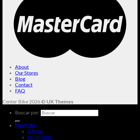
About
Our Stores
Blog
Contact
FAQ
Center Bike 2026 ©
UX Themes
Buscar por:
MARCAS
GAVIA
MONTON