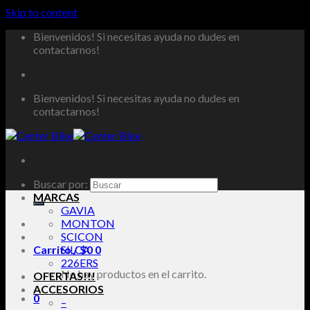
Skip to content
Bienvenidos! Si necesitas ayuda no dudes en
contactarnos!
Bienvenidos! Si necesitas ayuda no dudes en
contactarnos!
Buscar por:
MARCAS
GAVIA
MONTON
SCICON
Carrito /
SILCA
$
0
0
226ERS
No hay productos en el carrito.
OFERTAS!!!
ACCESORIOS
0
–