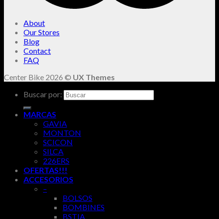
About
Our Stores
Blog
Contact
FAQ
Center Bike 2026 ©
UX Themes
Buscar por:
MARCAS
GAVIA
MONTON
SCICON
SILCA
226ERS
OFERTAS!!!
ACCESORIOS
–
BOLSOS
BOMBINES
BSTIA