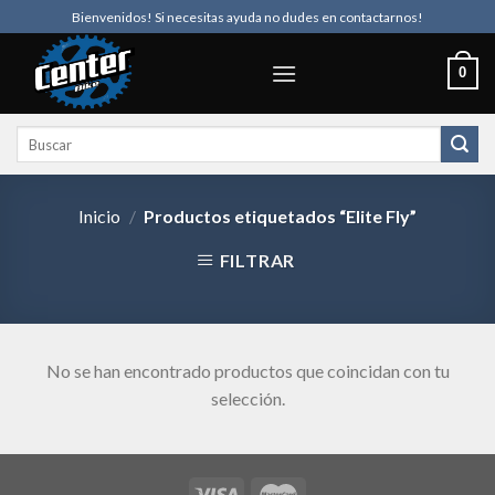
Skip
Bienvenidos! Si necesitas ayuda no dudes en contactarnos!
to
content
0
Buscar
por:
Inicio
/
Productos etiquetados “Elite Fly”
FILTRAR
No se han encontrado productos que coincidan con tu
selección.