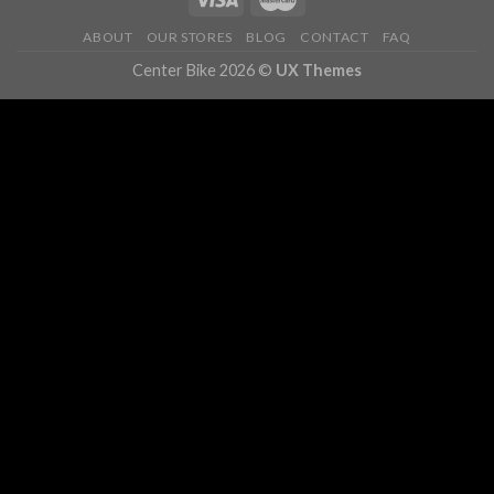
ABOUT
OUR STORES
BLOG
CONTACT
FAQ
Center Bike 2026 ©
UX Themes