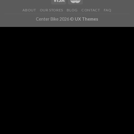
ABOUT
OUR STORES
BLOG
CONTACT
FAQ
Center Bike 2026 ©
UX Themes