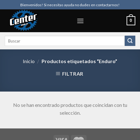
Skip
Bienvenidos! Si necesitas ayuda no dudes en contactarnos!
to
content
0
Buscar
por:
Inicio
/
Productos etiquetados “Enduro”
FILTRAR
No se han encontrado productos que coincidan con tu
selección.