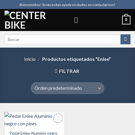
Skip
Bienvenidos! Si necesitas ayuda no dudes en contactarnos!
to
content
0
Buscar
por:
Inicio
/
Productos etiquetados “Enlee”
FILTRAR
Pedal Enlee Aluminio negro