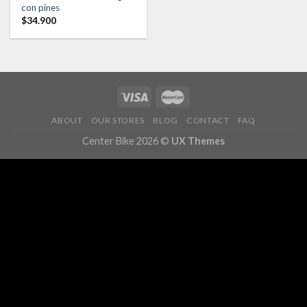
Añadir
con pines
a la
$
34.900
lista de
deseos
ABOUT
OUR STORES
BLOG
CONTACT
FAQ
Center Bike 2026 ©
UX Themes