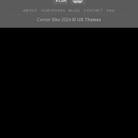
ABOUT
OUR STORES
BLOG
CONTACT
FAQ
Center Bike 2026 ©
UX Themes