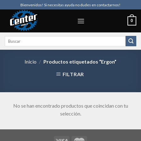
Skip
Bienvenidos! Si necesitas ayuda no dudes en contactarnos!
to
content
0
Buscar
por:
Inicio
/
Productos etiquetados “Ergon”
FILTRAR
No se han encontrado productos que coincidan con tu
selección.