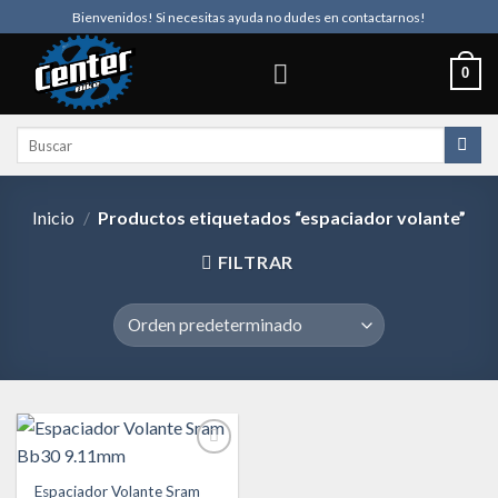
Skip
Bienvenidos! Si necesitas ayuda no dudes en contactarnos!
to
content
0
Buscar
por:
Inicio
/
Productos etiquetados “espaciador volante”
FILTRAR
Espaciador Volante Sram