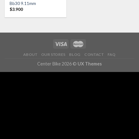
Añadir
Bb30 9.11mm
a la
$
3.900
lista de
deseos
ABOUT
OUR STORES
BLOG
CONTACT
FAQ
Center Bike 2026 ©
UX Themes