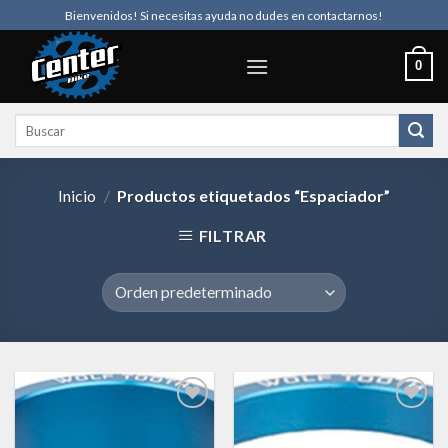
Skip
Bienvenidos! Si necesitas ayuda no dudes en contactarnos!
to
content
0
Buscar
por:
Inicio
/
Productos etiquetados “Espaciador”
FILTRAR