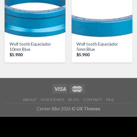
Añadir
Añadir
a la
a la
lista de
lista de
deseos
deseos
Wolf tooth Espaciador
Wolf tooth Espaciador
10mm Blue
5mm Blue
$
5.900
$
5.900
ABOUT
OUR STORES
BLOG
CONTACT
FAQ
Center Bike 2026 ©
UX Themes