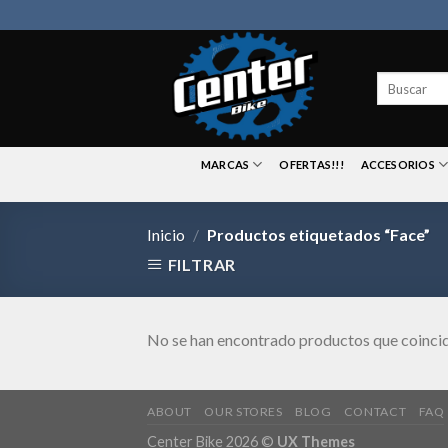
Skip
to
content
Buscar
por:
MARCAS
OFERTAS!!!
ACCESORIOS
Inicio
/
Productos etiquetados “Face”
FILTRAR
No se han encontrado productos que coincid
ABOUT
OUR STORES
BLOG
CONTACT
FAQ
Center Bike 2026 ©
UX Themes