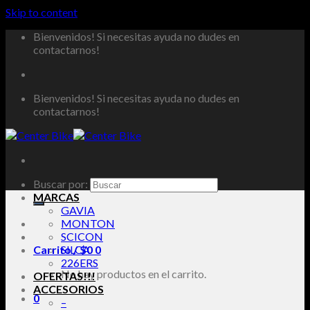
Skip to content
Bienvenidos! Si necesitas ayuda no dudes en
contactarnos!
Bienvenidos! Si necesitas ayuda no dudes en
contactarnos!
Buscar por:
MARCAS
GAVIA
MONTON
SCICON
Carrito /
SILCA
$
0
0
226ERS
No hay productos en el carrito.
OFERTAS!!!
ACCESORIOS
0
–