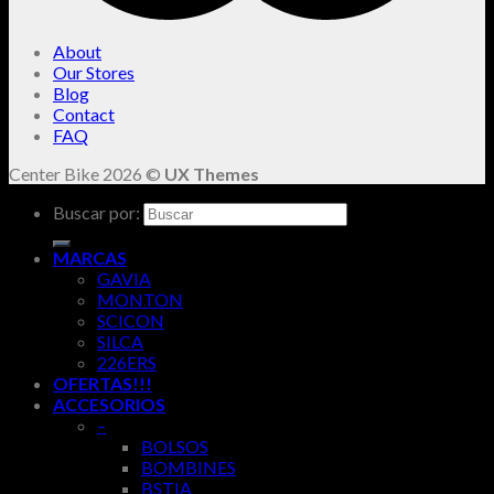
About
Our Stores
Blog
Contact
FAQ
Center Bike 2026 ©
UX Themes
Buscar por:
MARCAS
GAVIA
MONTON
SCICON
SILCA
226ERS
OFERTAS!!!
ACCESORIOS
–
BOLSOS
BOMBINES
BSTIA