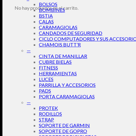
BOLSOS
No hay productos en el carrito.
BOMBINES
BSTIA
CALAS
CARAMAGIOLAS
CANDADOS DE SEGURIDAD
CICLO COMPUTADORES Y SUS ACCESORI
CHAMOIS BUTT’R
—
CINTA DE MANILLAR
CUBRE BIELAS
FITNESS
HERRAMIENTAS
LUCES
PARRILLA Y ACCESORIOS
PADS
PORTA CARAMAGIOLAS
—
PROTEK
RODILLOS
STRAP
SOPORTE DE GARMIN
SOPORTE DE GOPRO