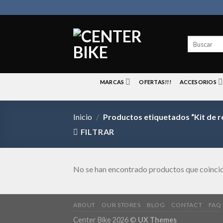
Skip
to
content
Buscar
por:
MARCAS
OFERTAS!!!
ACCESORIOS
Inicio
/
Productos etiquetados “Kit de r
FILTRAR
No se han encontrado productos que coincid
ABOUT
OUR STORES
BLOG
CONTACT
FAQ
Center Bike 2026 ©
UX Themes