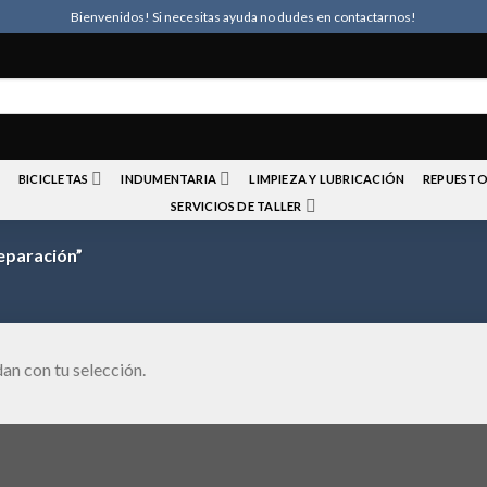
Bienvenidos! Si necesitas ayuda no dudes en contactarnos!
BICICLETAS
INDUMENTARIA
LIMPIEZA Y LUBRICACIÓN
REPUESTO
SERVICIOS DE TALLER
eparación”
an con tu selección.