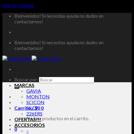
Skip to content
Bienvenidos! Si necesitas ayuda no dudes en
contactarnos!
Bienvenidos! Si necesitas ayuda no dudes en
contactarnos!
Buscar por:
MARCAS
GAVIA
MONTON
SCICON
Carrito /
SILCA
$
0
0
226ERS
No hay productos en el carrito.
OFERTAS!!!
ACCESORIOS
0
–