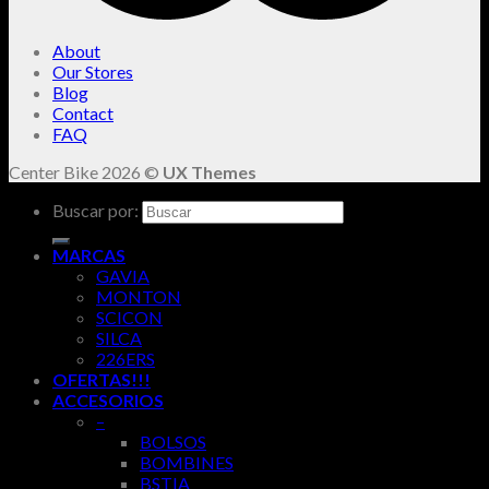
About
Our Stores
Blog
Contact
FAQ
Center Bike 2026 ©
UX Themes
Buscar por:
MARCAS
GAVIA
MONTON
SCICON
SILCA
226ERS
OFERTAS!!!
ACCESORIOS
–
BOLSOS
BOMBINES
BSTIA