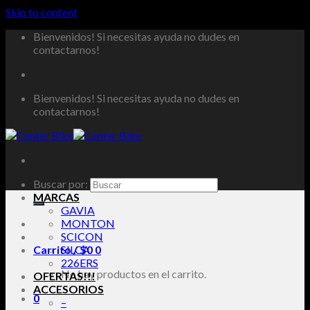
Skip to content
Bienvenidos! Si necesitas ayuda no dudes en
contactarnos!
Bienvenidos! Si necesitas ayuda no dudes en
contactarnos!
Buscar por:
MARCAS
GAVIA
MONTON
SCICON
Carrito /
SILCA
$
0
0
226ERS
No hay productos en el carrito.
OFERTAS!!!
ACCESORIOS
0
–