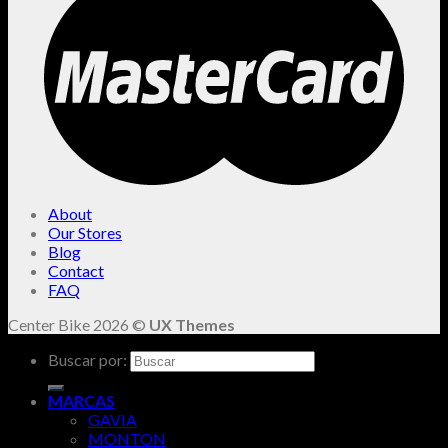
About
Our Stores
Blog
Contact
FAQ
Center Bike 2026 ©
UX Themes
Buscar por:
MARCAS
GAVIA
MONTON