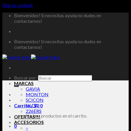
Skip to content
Bienvenidos! Si necesitas ayuda no dudes en
contactarnos!
Bienvenidos! Si necesitas ayuda no dudes en
contactarnos!
Buscar por:
MARCAS
GAVIA
MONTON
SCICON
Carrito /
SILCA
$
0
0
226ERS
No hay productos en el carrito.
OFERTAS!!!
ACCESORIOS
0
–