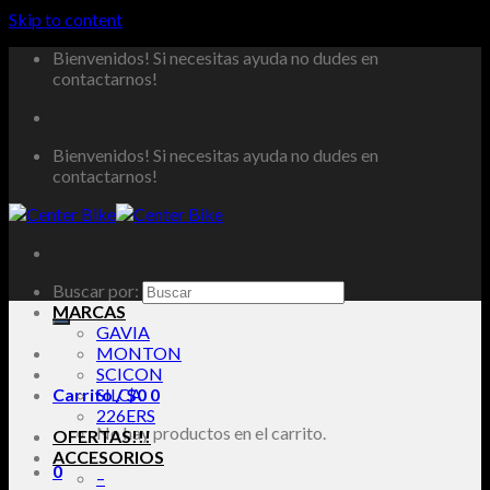
Skip to content
Bienvenidos! Si necesitas ayuda no dudes en
contactarnos!
Bienvenidos! Si necesitas ayuda no dudes en
contactarnos!
Buscar por:
MARCAS
GAVIA
MONTON
SCICON
Carrito /
SILCA
$
0
0
226ERS
No hay productos en el carrito.
OFERTAS!!!
ACCESORIOS
0
–