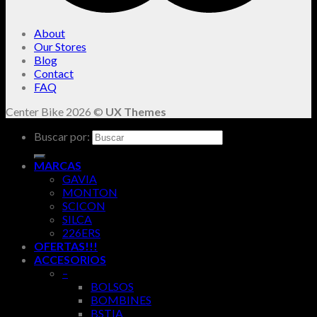
About
Our Stores
Blog
Contact
FAQ
Center Bike 2026 ©
UX Themes
Buscar por:
MARCAS
GAVIA
MONTON
SCICON
SILCA
226ERS
OFERTAS!!!
ACCESORIOS
–
BOLSOS
BOMBINES
BSTIA