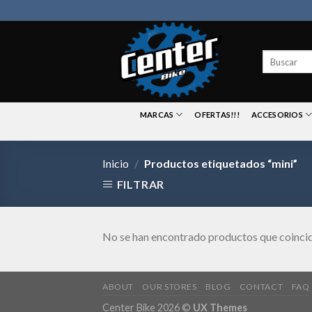
Skip
to
content
Buscar
por:
MARCAS
OFERTAS!!!
ACCESORIOS
Inicio
/
Productos etiquetados “mini”
FILTRAR
No se han encontrado productos que coincid
ABOUT
OUR STORES
BLOG
CONTACT
FAQ
Center Bike 2026 ©
UX Themes