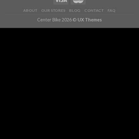
ABOUT
OUR STORES
BLOG
CONTACT
FAQ
Center Bike 2026 ©
UX Themes