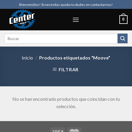
Skip
Bienvenidos! Si necesitas ayuda no dudes en contactarnos!
to
content
0
Buscar
por:
Inicio
/
Productos etiquetados “Moove”
FILTRAR
No se han encontrado productos que coincidan con tu
selección.