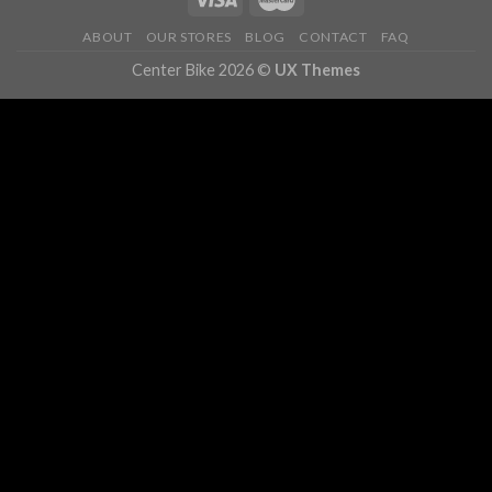
ABOUT
OUR STORES
BLOG
CONTACT
FAQ
Center Bike 2026 ©
UX Themes