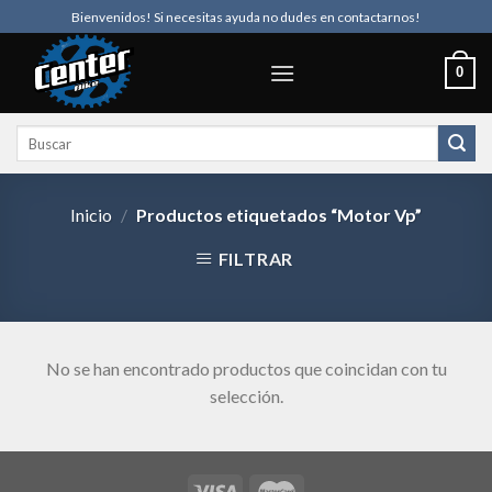
Skip
Bienvenidos! Si necesitas ayuda no dudes en contactarnos!
to
content
0
Buscar
por:
Inicio
/
Productos etiquetados “Motor Vp”
FILTRAR
No se han encontrado productos que coincidan con tu
selección.