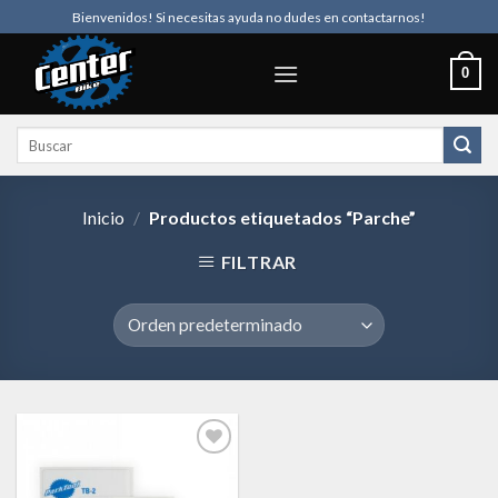
Skip
Bienvenidos! Si necesitas ayuda no dudes en contactarnos!
to
content
0
Buscar
por:
Inicio
/
Productos etiquetados “Parche”
FILTRAR