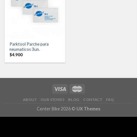
Añadir
a la
lista de
deseos
Parktool Parche para
neumaticos 3un.
$
4.900
ABOUT
OUR STORES
BLOG
CONTACT
FAQ
Center Bike 2026 ©
UX Themes