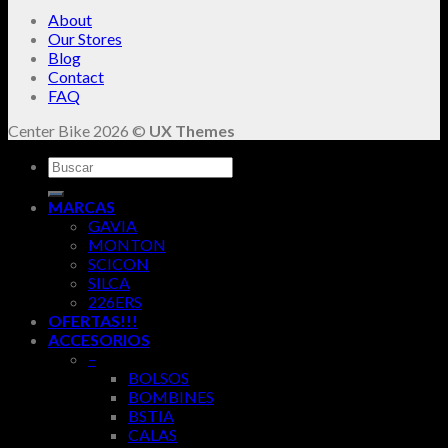
About
Our Stores
Blog
Contact
FAQ
Center Bike 2026 ©
UX Themes
Buscar
por:
MARCAS
GAVIA
MONTON
SCICON
SILCA
226ERS
OFERTAS!!!
ACCESORIOS
–
BOLSOS
BOMBINES
BSTIA
CALAS