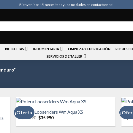
Bienvenidos! Si necesitas ayuda no dudes en contactarnos!
BICICLETAS
INDUMENTARIA
LIMPIEZA Y LUBRICACIÓN
REPUESTO
SERVICIOS DE TALLER
enduro”
Polera Looseriders Wm Aqua XS
Pol
¡Oferta!
¡Ofer
El
El
$
44.990
$
35.990
$
4
la
precio
precio
dir
Añadir
original
actual
la
a la
era:
es:
a de
lista de