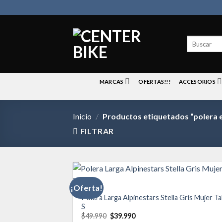
Skip
to
content
Buscar
por:
MARCAS
OFERTAS!!!
ACCESORIOS
Inicio
/
Productos etiquetados “polera 
FILTRAR
¡Oferta!
Polera Larga Alpinestars Stella Gris Mujer Tal
S
Aña
a 
El
El
$
49.990
$
39.990
list