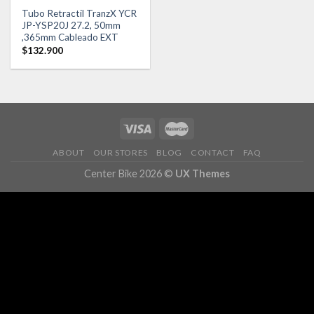
Añadir
Tubo Retractil TranzX YCR
a la
JP-YSP20J 27.2, 50mm
lista de
deseos
,365mm Cableado EXT
$
132.900
ABOUT
OUR STORES
BLOG
CONTACT
FAQ
Center Bike 2026 ©
UX Themes