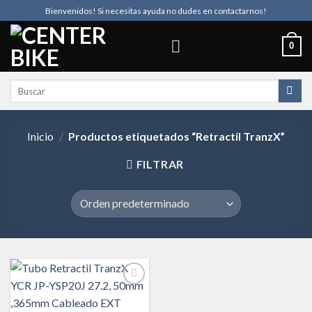
Skip
Bienvenidos! Si necesitas ayuda no dudes en contactarnos!
to
content
0
Buscar
por:
Inicio
/
Productos etiquetados “Retractil TranzX”
FILTRAR