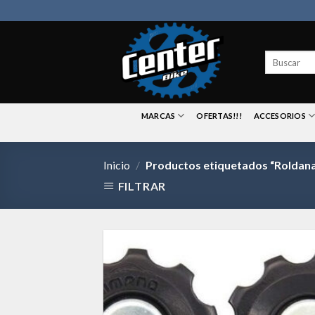
Skip
to
content
Buscar
por:
MARCAS
OFERTAS!!!
ACCESORIOS
Inicio
/
Productos etiquetados “Roldana
FILTRAR
Aña
a 
list