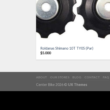
des
Roldanas Shimano 10T TY05 (Par)
$
5.000
ABOUT
OUR STORES
BLOG
CONTACT
FAQ
Center Bike 2026 ©
UX Themes