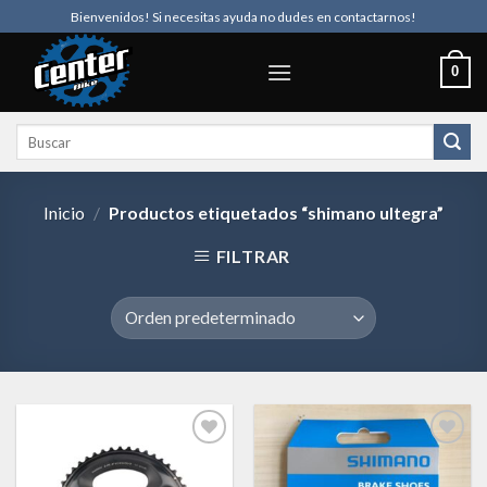
Skip
Bienvenidos! Si necesitas ayuda no dudes en contactarnos!
to
content
0
Buscar
por:
Inicio
/
Productos etiquetados “shimano ultegra”
FILTRAR