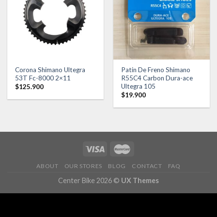
Añadir
Añadir
a la
a la
lista de
lista de
deseos
deseos
Corona Shimano Ultegra
Patin De Freno Shimano
53T Fc-8000 2×11
R55C4 Carbon Dura-ace
Ultegra 105
$
125.900
$
19.900
ABOUT
OUR STORES
BLOG
CONTACT
FAQ
Center Bike 2026 ©
UX Themes