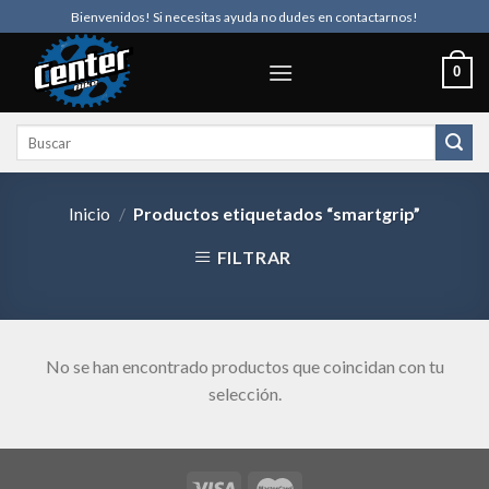
Skip
Bienvenidos! Si necesitas ayuda no dudes en contactarnos!
to
content
0
Buscar
por:
Inicio
/
Productos etiquetados “smartgrip”
FILTRAR
No se han encontrado productos que coincidan con tu
selección.