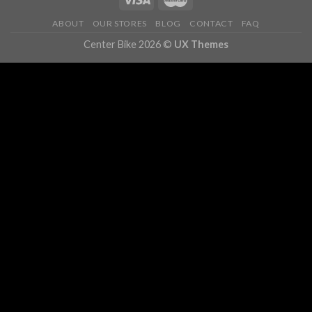
ABOUT
OUR STORES
BLOG
CONTACT
FAQ
Center Bike 2026 ©
UX Themes