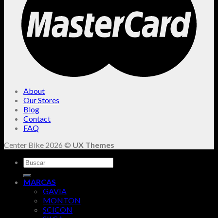
About
Our Stores
Blog
Contact
FAQ
Center Bike 2026 ©
UX Themes
Buscar
por:
MARCAS
GAVIA
MONTON
SCICON