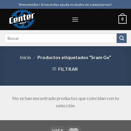
Skip
Bienvenidos! Si necesitas ayuda no dudes en contactarnos!
to
content
0
Buscar
por:
Inicio
/
Productos etiquetados “Sram Gx”
FILTRAR
No se han encontrado productos que coincidan con tu
selección.