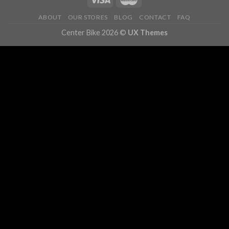
ABOUT
OUR STORES
BLOG
CONTACT
FAQ
Center Bike 2026 ©
UX Themes