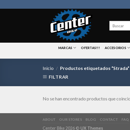
Skip
to
content
Buscar
por:
MARCAS
OFERTAS!!!
ACCESORIOS
Inicio
/
Productos etiquetados “Strada”
FILTRAR
No se han encontrado productos que coincid
ABOUT
OUR STORES
BLOG
CONTACT
FAQ
Center Bike 2026 ©
UX Themes