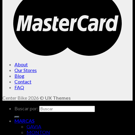
About
Our Stores
Blog
Contact
FAQ
Center Bike 2026 ©
UX Themes
Buscar por:
MARCAS
GAVIA
MONTON