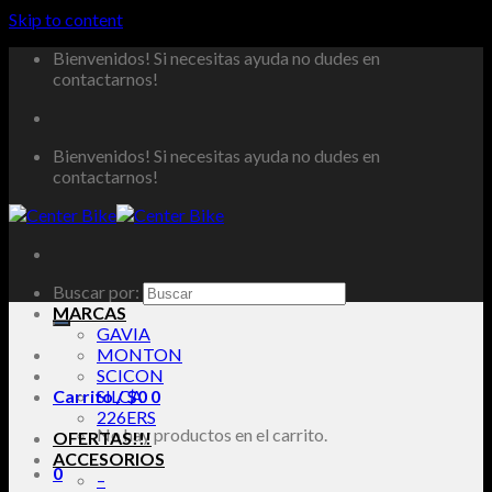
Skip to content
Bienvenidos! Si necesitas ayuda no dudes en
contactarnos!
Bienvenidos! Si necesitas ayuda no dudes en
contactarnos!
Buscar por:
MARCAS
GAVIA
MONTON
SCICON
Carrito /
SILCA
$
0
0
226ERS
No hay productos en el carrito.
OFERTAS!!!
ACCESORIOS
0
–