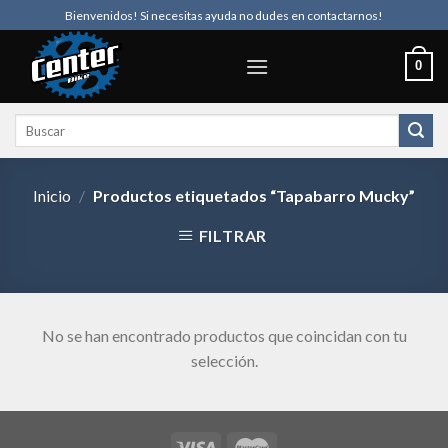
Skip
Bienvenidos! Si necesitas ayuda no dudes en contactarnos!
to
content
0
Buscar
por:
Inicio
/
Productos etiquetados “Tapabarro Mucky”
FILTRAR
No se han encontrado productos que coincidan con tu
selección.