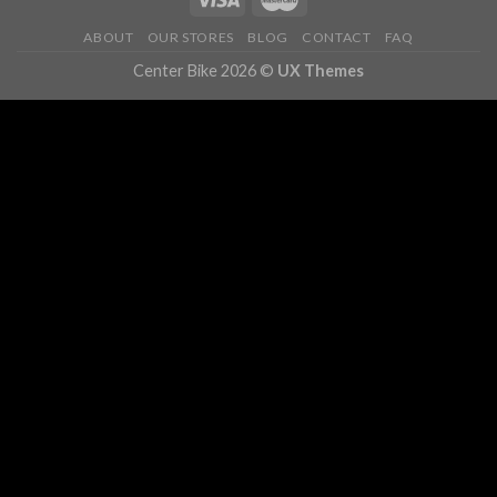
ABOUT
OUR STORES
BLOG
CONTACT
FAQ
Center Bike 2026 ©
UX Themes