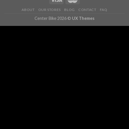
ABOUT
OUR STORES
BLOG
CONTACT
FAQ
Center Bike 2026 ©
UX Themes