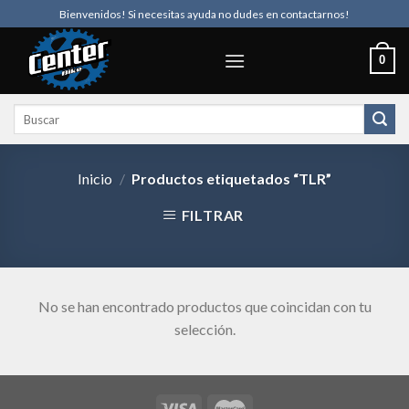
Skip
Bienvenidos! Si necesitas ayuda no dudes en contactarnos!
to
content
0
Buscar
por:
Inicio
/
Productos etiquetados “TLR”
FILTRAR
No se han encontrado productos que coincidan con tu
selección.