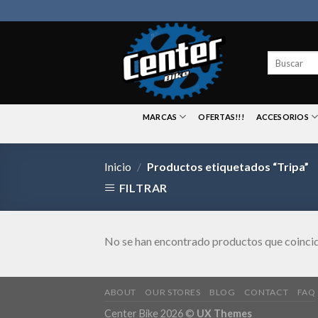
Skip
to
content
Buscar
por:
MARCAS
OFERTAS!!!
ACCESORIOS
Inicio
/
Productos etiquetados “Tripa”
FILTRAR
No se han encontrado productos que coincid
ABOUT
OUR STORES
BLOG
CONTACT
FAQ
Center Bike 2026 ©
UX Themes