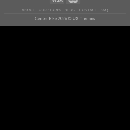
ABOUT
OUR STORES
BLOG
CONTACT
FAQ
Center Bike 2026 ©
UX Themes