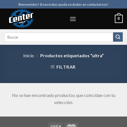
Skip
Bienvenidos! Si necesitas ayuda no dudes en contactarnos!
to
content
0
Buscar
por:
Inicio
/
Productos etiquetados “ultra”
FILTRAR
No se han encontrado productos que coincidan con tu
selección.