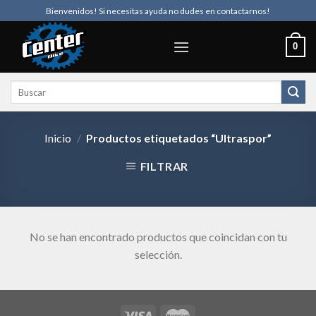
Skip
Bienvenidos! Si necesitas ayuda no dudes en contactarnos!
to
content
0
Buscar
por:
Inicio
/
Productos etiquetados “Ultraspor”
FILTRAR
No se han encontrado productos que coincidan con tu
selección.