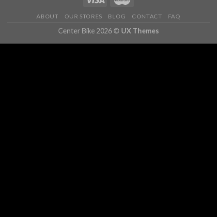
ABOUT
OUR STORES
BLOG
CONTACT
FAQ
Center Bike 2026 ©
UX Themes