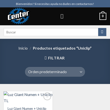
Skip
Bienvenidos! Si necesitas ayuda no dudes en contactarnos!
to
content
0
Buscar
por:
Inicio
/
Productos etiquetados “Uniclip”
FILTRAR
Luz Giant Numen + Uniclip