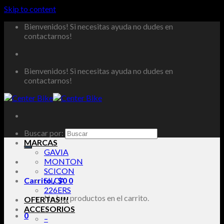
Skip to content
Bienvenidos! Si necesitas ayuda no dudes en
contactarnos!
Bienvenidos! Si necesitas ayuda no dudes en
contactarnos!
Buscar por:
MARCAS
GAVIA
MONTON
SCICON
Carrito /
SILCA
$
0
0
226ERS
No hay productos en el carrito.
OFERTAS!!!
ACCESORIOS
0
–