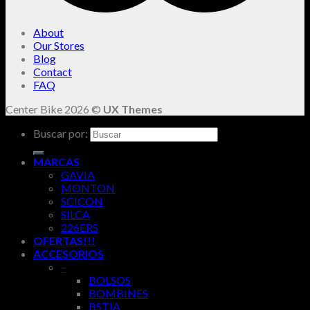
About
Our Stores
Blog
Contact
FAQ
Center Bike 2026 ©
UX Themes
Buscar por:
MARCAS
GAVIA
MONTON
SCICON
SILCA
226ERS
OFERTAS!!!
ACCESORIOS
–
BOLSOS
BOMBINES
BSTIA