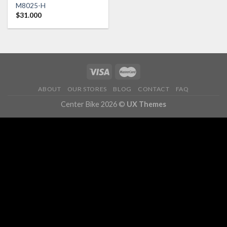
Añadir
M8025-H
a la
$
31.000
lista de
deseos
ABOUT
OUR STORES
BLOG
CONTACT
FAQ
Center Bike 2026 ©
UX Themes