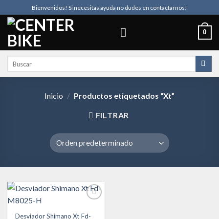
Skip
Bienvenidos! Si necesitas ayuda no dudes en contactarnos!
to
content
0
Buscar
por:
Inicio
/
Productos etiquetados “Xt”
FILTRAR
Desviador Shimano Xt Fd-